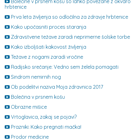
Bolečine v prsnem košu so lahko povezane z okvaro
hrbtenice
Prva leta življenja so odločilna za zdravje hrbtenice
Kako upočasniti proces staranja
Zdravstvene težave zaradi neprimerne šolske torbe
Kako izboljšati kakovost življenja
Težave z nogami zaradi vročine
Radijsko srečanje: Vedno sem želela pomagati
Sindrom nemirnih nog
Ob podelitvi naziva Moja zdravnica 2017
Bolečina v prsnem košu
Obrazne mišice
Vrtoglavica, zakaj se pojavi?
Prazniki: Kako pregnati mačka!
Prodor medicine