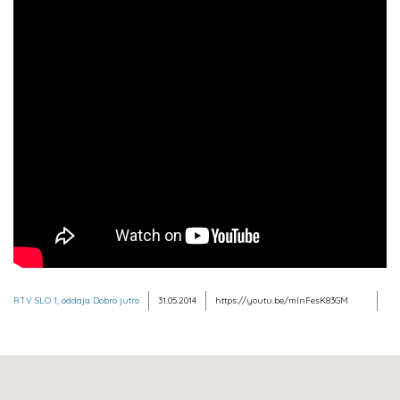
RTV SLO 1, oddaja Dobro jutro
31.05.2014
https://youtu.be/mInFesK83GM