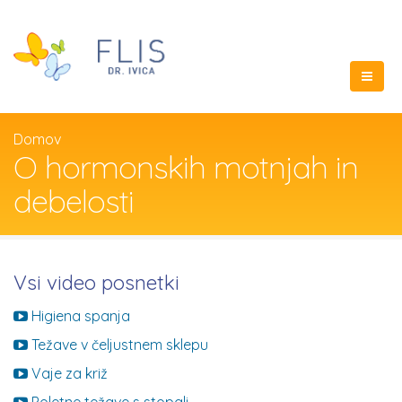
Domov
O hormonskih motnjah in
debelosti
Vsi video posnetki
Higiena spanja
Težave v čeljustnem sklepu
Vaje za križ