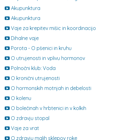
Akupunktura
Akupunktura
Vaje za krepitev mišic in koordinacijo
Dihalne vaje
Porota - O pšenici in kruhu
O utrujenosti in vplivu hormonov
Polnočni klub: Voda
O kronični utrujenosti
O hormonskih motnjah in debelosti
O kolenu
O bolečinah v hrbtenici in v kolkih
O zdravju stopal
Vaje za vrat
O zdravju malih sklepov roke