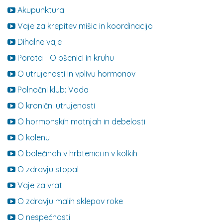
Akupunktura
Vaje za krepitev mišic in koordinacijo
Dihalne vaje
Porota - O pšenici in kruhu
O utrujenosti in vplivu hormonov
Polnočni klub: Voda
O kronični utrujenosti
O hormonskih motnjah in debelosti
O kolenu
O bolečinah v hrbtenici in v kolkih
O zdravju stopal
Vaje za vrat
O zdravju malih sklepov roke
O nespečnosti