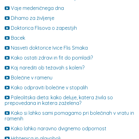
Vaje medeničnega dna
Dihamo za življenje
Doktorica Flisova o zapestjih
Bacek
Nasveti doktorice Ivice Flis Smaka
Kako ostati zdravi in fit do pomladi?
Kaj narediti ob težavah s koleni?
Bolečine v ramenu
Kako odpraviti bolečine v stopalih
Paleolitska dieta: kako deluje, katera živila so
prepovedana in katera zaželena?
Kako si lahko sami pomagamo pri bolečinah v vratu in
ramenih
Kako lahko naravno dvignemo odpornost
Hrbtenica in glavoboli