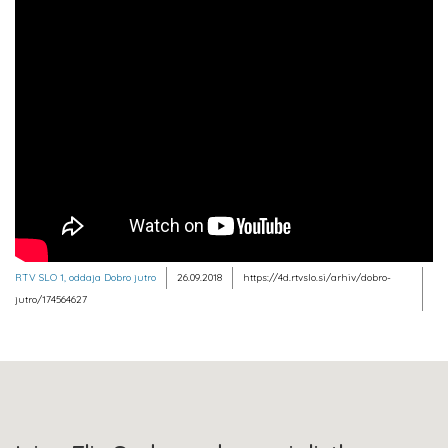
RTV SLO 1, oddaja Dobro jutro
26.09.2018
https://4d.rtvslo.si/arhiv/dobro-
jutro/174564627