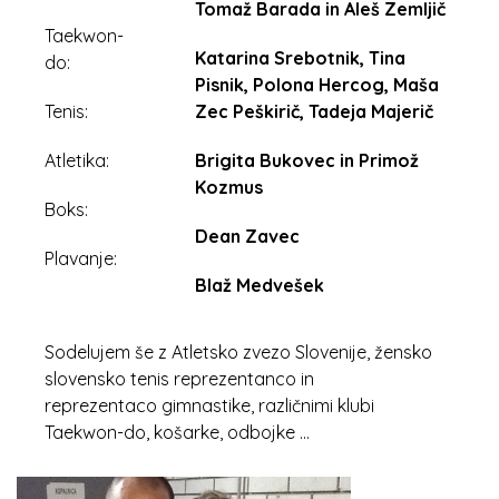
Tomaž Barada in Aleš Zemljič
Taekwon-
Katarina Srebotnik, Tina
do:
Pisnik, Polona Hercog, Maša
Tenis:
Zec Peškirič, Tadeja Majerič
Atletika:
Brigita Bukovec in Primož
Kozmus
Boks:
Dean Zavec
Plavanje:
Blaž Medvešek
Sodelujem še z Atletsko zvezo Slovenije, žensko
slovensko tenis reprezentanco in
reprezentaco gimnastike, različnimi klubi
Taekwon-do, košarke, odbojke …