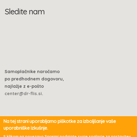
Sledite nam
Samoplačnike naročamo
po predhodnem dogovoru,
najlažje z e-pošto
center@dr-flis.si
.
Na tej strani uporabljamo piškotke za izboljšanje vaše
uporabniške izkušnje.
© 2017 Ivica Flis S.
S klikom na povezavo Sprejmi podajate svoje soglasje za nastavitev