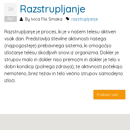
Razstrupljanje
26
Apr
By
Ivica Flis Smaka
razstrupljanje
Razstrupljanje je proces, ki je v našem telesu aktiven
vsak dan. Predstavlja številne aktivnosti našega
(najpogosteje) prebavnega sistema, ki omogočijo
izločanje telesu škodljivih snovi iz organizma. Dokler je
strupov malo in dokler niso premočni in dokler je telo v
dobri kondiciji (polnega zdravja), te aktivnosti potekajo
nemoteno, brez težav in telo večino strupov samodejno
izloči.
Preberi več ...