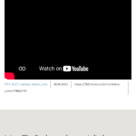
RTV SLO 1, oddaja Dobro jutro
06.04.2022
https://365.rtvslo.si/arhiv/dobro-
jutro/174862774