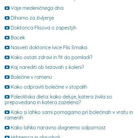
Vaje medeničnega dna
Dihamo za življenje
Doktorica Flisova o zapestjih
Bacek
Nasveti doktorice Ivice Flis Smaka
Kako ostati zdravi in fit do pomladi?
Kaj narediti ob težavah s koleni?
Bolečine v ramenu
Kako odpraviti bolečine v stopalih
Paleolitska dieta: kako deluje, katera živila so
prepovedana in katera zaželena?
Kako si lahko sami pomagamo pri bolečinah v vratu in
ramenih
Kako lahko naravno dvignemo odpornost
Hrbtenica in glavoboli