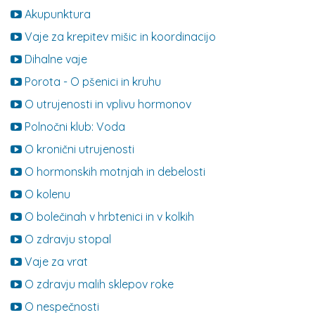
Akupunktura
Vaje za krepitev mišic in koordinacijo
Dihalne vaje
Porota - O pšenici in kruhu
O utrujenosti in vplivu hormonov
Polnočni klub: Voda
O kronični utrujenosti
O hormonskih motnjah in debelosti
O kolenu
O bolečinah v hrbtenici in v kolkih
O zdravju stopal
Vaje za vrat
O zdravju malih sklepov roke
O nespečnosti