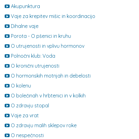
Akupunktura
Vaje za krepitev mišic in koordinacijo
Dihalne vaje
Porota - O pšenici in kruhu
O utrujenosti in vplivu hormonov
Polnočni klub: Voda
O kronični utrujenosti
O hormonskih motnjah in debelosti
O kolenu
O bolečinah v hrbtenici in v kolkih
O zdravju stopal
Vaje za vrat
O zdravju malih sklepov roke
O nespečnosti