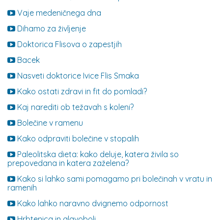
Vaje medeničnega dna
Dihamo za življenje
Doktorica Flisova o zapestjih
Bacek
Nasveti doktorice Ivice Flis Smaka
Kako ostati zdravi in fit do pomladi?
Kaj narediti ob težavah s koleni?
Bolečine v ramenu
Kako odpraviti bolečine v stopalih
Paleolitska dieta: kako deluje, katera živila so
prepovedana in katera zaželena?
Kako si lahko sami pomagamo pri bolečinah v vratu in
ramenih
Kako lahko naravno dvignemo odpornost
Hrbtenica in glavoboli