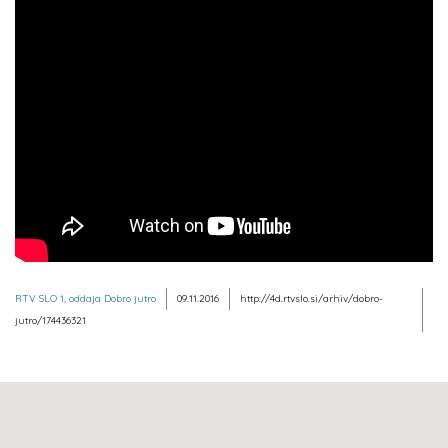
RTV SLO 1, oddaja Dobro jutro
09.11.2016
http://4d.rtvslo.si/arhiv/dobro-
jutro/174436321