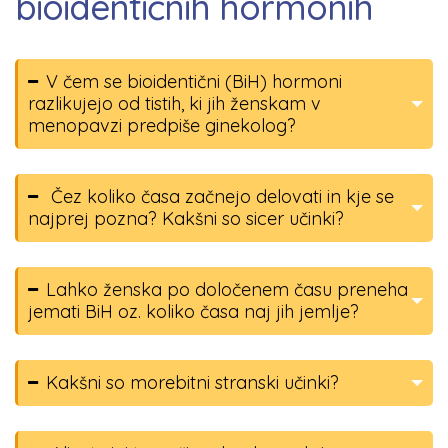
bioidentičnih hormonih
V čem se bioidentični (BiH) hormoni
razlikujejo od tistih, ki jih ženskam v
menopavzi predpiše ginekolog?
Čez koliko časa začnejo delovati in kje se
najprej pozna? Kakšni so sicer učinki?
Lahko ženska po določenem času preneha
jemati BiH oz. koliko časa naj jih jemlje?
Kakšni so morebitni stranski učinki?