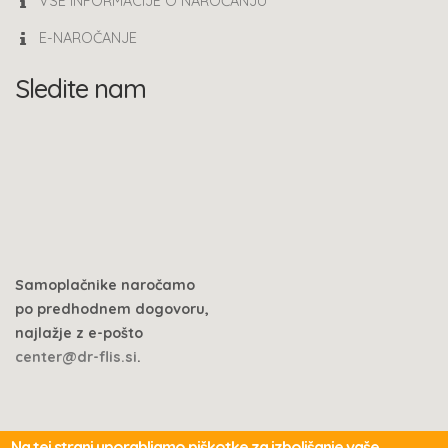
VSE INFORMACIJE O NAROČANJU
E-NAROČANJE
Sledite nam
Samoplačnike naročamo
po predhodnem dogovoru,
najlažje z e-pošto
center@dr-flis.si
.
Na tej strani uporabljamo piškotke za izboljšanje vaše