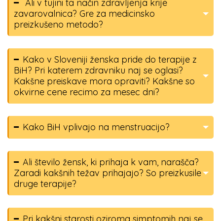
Ali v tujini ta način zdravljenja krije
zavarovalnica? Gre za medicinsko
preizkušeno metodo?
Kako v Sloveniji ženska pride do terapije z
BiH? Pri katerem zdravniku naj se oglasi?
Kakšne preiskave mora opraviti? Kakšne so
okvirne cene recimo za mesec dni?
Kako BiH vplivajo na menstruacijo?
Ali število žensk, ki prihaja k vam, narašča?
Zaradi kakšnih težav prihajajo? So preizkusile
druge terapije?
Pri kakšni starosti oziroma simptomih naj se