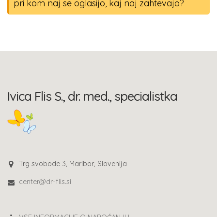
pri kom naj se oglasijo, kaj naj zahtevajo?
Ivica Flis S., dr. med., specialistka
Trg svobode 3, Maribor, Slovenija
center@dr-flis.si