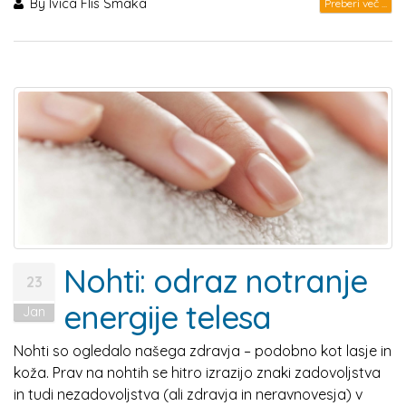
By
Ivica Flis Smaka
Preberi več ...
Nohti: odraz notranje
23
energije telesa
Jan
Nohti so ogledalo našega zdravja – podobno kot lasje in
koža. Prav na nohtih se hitro izrazijo znaki zadovoljstva
in tudi nezadovoljstva (ali zdravja in neravnovesja) v