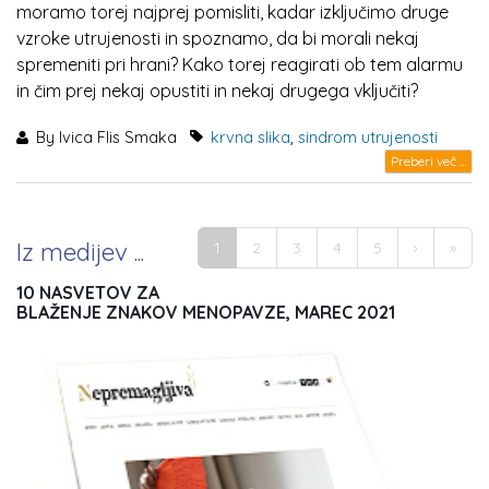
moramo torej najprej pomisliti, kadar izključimo druge
vzroke utrujenosti in spoznamo, da bi morali nekaj
spremeniti pri hrani? Kako torej reagirati ob tem alarmu
in čim prej nekaj opustiti in nekaj drugega vključiti?
By
Ivica Flis Smaka
krvna slika
,
sindrom utrujenosti
Preberi več ...
Pages
Iz medijev ...
1
2
3
4
5
›
»
10 NASVETOV ZA
BLAŽENJE ZNAKOV MENOPAVZE, MAREC 2021