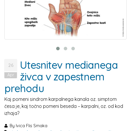
Utesnitev medianega
26
živca v zapestnem
Apr
prehodu
Kaj pomeni sindrom karpalnega kanala oz. simptom
česa je, kaj točno pomeni beseda – karpalni, oz. od kod
izhaja?
By
Ivica Flis Smaka