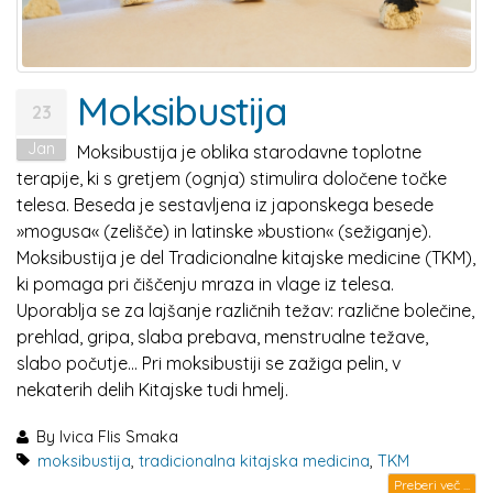
Moksibustija
23
Jan
Moksibustija je oblika starodavne toplotne
terapije, ki s gretjem (ognja) stimulira določene točke
telesa. Beseda je sestavljena iz japonskega besede
»mogusa« (zelišče) in latinske »bustion« (sežiganje).
Moksibustija je del Tradicionalne kitajske medicine (TKM),
ki pomaga pri čiščenju mraza in vlage iz telesa.
Uporablja se za lajšanje različnih težav: različne bolečine,
prehlad, gripa, slaba prebava, menstrualne težave,
slabo počutje… Pri moksibustiji se zažiga pelin, v
nekaterih delih Kitajske tudi hmelj.
By
Ivica Flis Smaka
moksibustija
,
tradicionalna kitajska medicina
,
TKM
Preberi več ...