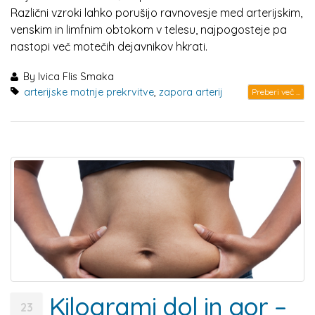
Različni vzroki lahko porušijo ravnovesje med arterijskim,
venskim in limfnim obtokom v telesu, najpogosteje pa
nastopi več motečih dejavnikov hkrati.
By
Ivica Flis Smaka
arterijske motnje prekrvitve
,
zapora arterij
Preberi več ...
Kilogrami dol in gor –
23