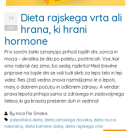
Dieta rajskega vrta ali
24
hrana, ki hrani
Jan
hormone
Prvi sončni žarki oznanjajo prihod toplih dni, sonca in
morja – skratka že diši po poletju, počitnicah. Vse, kar
smo nabrali čez zimo, bo sedaj razkrito! Med številne
priprave na tople dni se vsili tudi skrb za lepo telo in lep
videz. Res (žal) vedno znova razmišljamo le o lepoti,
manj o dobrem počutju in odličnem zdravju. A vendar:
prava lepota prihaja samo iz zdravega in zadovoljnega
telesa, ki ga krasita prešeren duh in vedrina!
By
Ivica Flis Smaka
paleolitska dieta
,
dieta jamskega človeka
,
dieta lovca-
nabiralca
,
dieta kamene dobe
,
dieta rajskega vrta