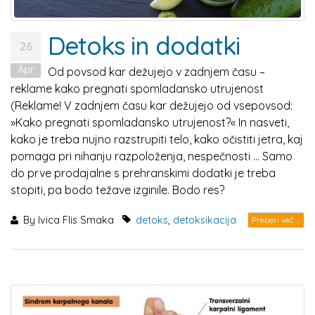
Detoks in dodatki
26
Apr
Od povsod kar dežujejo v zadnjem času –
reklame kako pregnati spomladansko utrujenost
(Reklame! V zadnjem času kar dežujejo od vsepovsod:
»Kako pregnati spomladansko utrujenost?« In nasveti,
kako je treba nujno razstrupiti telo, kako očistiti jetra, kaj
pomaga pri nihanju razpoloženja, nespečnosti ... Samo
do prve prodajalne s prehranskimi dodatki je treba
stopiti, pa bodo težave izginile. Bodo res?
By
Ivica Flis Smaka
detoks
,
detoksikacija
Preberi več ...