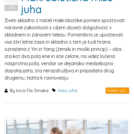
juha
Jan
Živeti skladno z načeli makrobiotike pomeni spoštovati
naravne zakonitosti s ciljem doseči dolgoživost v
skladnem in zdravem telesu. Pomembno je upoštevati
vse štiri letne čase in skladno s tem je tudi hrana
označena z Yin in Yang (ženski in moški princip) – oba
sta kot dva pola ene in iste celote, na videz ločena
nasprotna pola, vendar se dejansko medsebojno
dopolnjujeta, sta nerazdružljiva in pripadata drug
drugemu, težita k ravnovesju.
By
Ivica Flis Smaka
miso juha
Preberi več ...