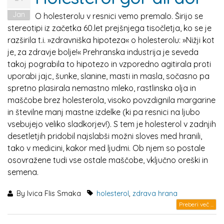
Jan
O holesterolu v resnici vemo premalo. Širijo se
stereotipi iz začetka 60.let prejšnjega tisočletja, ko se je
razširila t.i. »zdravniška hipoteza« o holesterolu: »Nižji kot
je, za zdravje bolje!« Prehranska industrija je seveda
takoj pograbila to hipotezo in vzporedno agitirala proti
uporabi jajc, šunke, slanine, masti in masla, sočasno pa
spretno plasirala nemastno mleko, rastlinska olja in
maščobe brez holesterola, visoko povzdignila margarine
in številne manj mastne izdelke (ki pa resnici na ljubo
vsebujejo veliko sladkorjev!). S tem je holesterol v zadnjih
desetletjih pridobil najslabši možni sloves med hranili,
tako v medicini, kakor med ljudmi. Ob njem so postale
osovražene tudi vse ostale maščobe, vključno oreški in
semena.
By
Ivica Flis Smaka
holesterol
,
zdrava hrana
Preberi več ...