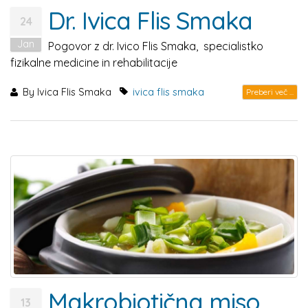
Dr. Ivica Flis Smaka
24
Jan
Pogovor z dr. Ivico Flis Smaka, specialistko
fizikalne medicine in rehabilitacije
By
Ivica Flis Smaka
ivica flis smaka
Preberi več ...
Makrobiotična miso
13