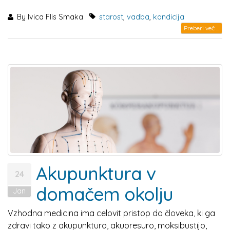
By
Ivica Flis Smaka
starost
,
vadba
,
kondicija
Preberi več ...
Akupunktura v
24
domačem okolju
Jan
Vzhodna medicina ima celovit pristop do človeka, ki ga
zdravi tako z akupunkturo, akupresuro, moksibustijo,