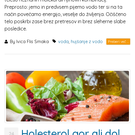
Preprosto: jemo in predvsem pijemo vodo ter si na ta
način povečamo energijo, veselje do življenja. Očiščeno
telo poskrbi zase brez pretresov in brez sleherne slabe
posledice.
By
Ivica Flis Smaka
voda
,
hujšanje z vodo
Preberi več ...
Holesterol gor ali dol
24