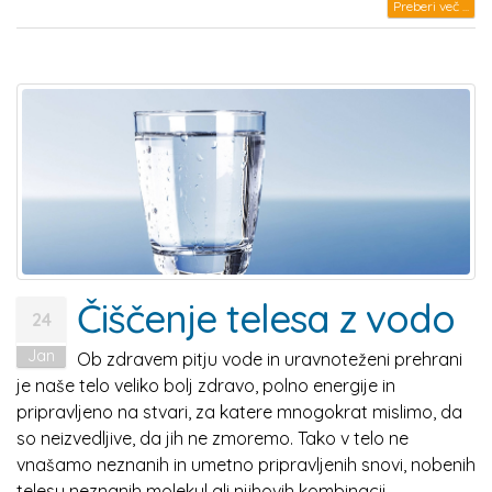
Preberi več ...
Čiščenje telesa z vodo
24
Jan
Ob zdravem pitju vode in uravnoteženi prehrani
je naše telo veliko bolj zdravo, polno energije in
pripravljeno na stvari, za katere mnogokrat mislimo, da
so neizvedljive, da jih ne zmoremo. Tako v telo ne
vnašamo neznanih in umetno pripravljenih snovi, nobenih
telesu neznanih molekul ali njihovih kombinacij.