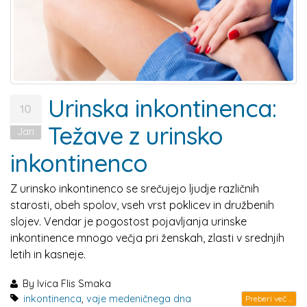
Urinska inkontinenca:
10
Težave z urinsko
Jan
inkontinenco
Z urinsko inkontinenco se srečujejo ljudje različnih
starosti, obeh spolov, vseh vrst poklicev in družbenih
slojev. Vendar je pogostost pojavljanja urinske
inkontinence mnogo večja pri ženskah, zlasti v srednjih
letih in kasneje.
By
Ivica Flis Smaka
inkontinenca
,
vaje medeničnega dna
Preberi več ...