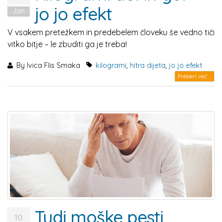
jo jo efekt
Jan
V vsakem pretežkem in predebelem človeku še vedno tiči
vitko bitje – le zbuditi ga je treba!
By
Ivica Flis Smaka
kilogrami
,
hitra dijeta
,
jo jo efekt
Preberi več ...
Tudi moške pesti
10