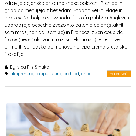
zdravijo dejansko prisotne znake bolezeni. Prehlad in
gripo poimenujejo z besedami »napad vetra, vlage in
mraza«. Najbolj so se vzhodni filozofiji približali Angleži, ki
uporabljajo besedno zvezo »to catch a cold« (staknil
sem mraz, nahladil sem se) in Francozi z »en coup de
froid« (nepričakovan mraz, sunek mraza). V teh dveh
primerih se ljudsko poimenovanje lepo ujema s kitajsko
filozofijo.
By
Ivica Flis Smaka
akupresura
,
akupunktura
,
prehlad
,
gripa
Preberi več ...