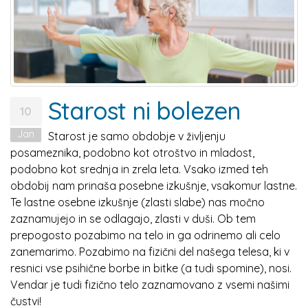
Starost ni bolezen
10
Jan
Starost je samo obdobje v življenju
posameznika, podobno kot otroštvo in mladost,
podobno kot srednja in zrela leta. Vsako izmed teh
obdobij nam prinaša posebne izkušnje, vsakomur lastne.
Te lastne osebne izkušnje (zlasti slabe) nas močno
zaznamujejo in se odlagajo, zlasti v duši. Ob tem
prepogosto pozabimo na telo in ga odrinemo ali celo
zanemarimo. Pozabimo na fizični del našega telesa, ki v
resnici vse psihične borbe in bitke (a tudi spomine), nosi.
Vendar je tudi fizično telo zaznamovano z vsemi našimi
čustvi!