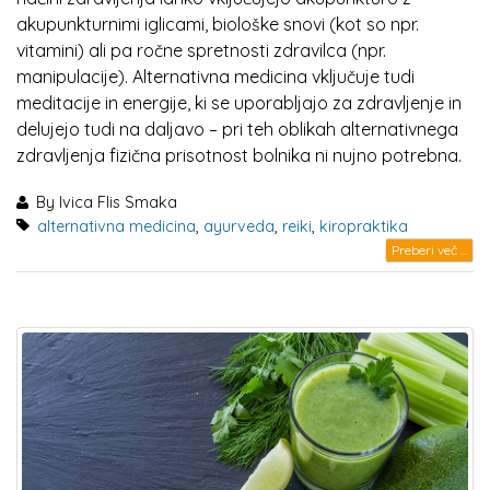
akupunkturnimi iglicami, biološke snovi (kot so npr.
vitamini) ali pa ročne spretnosti zdravilca (npr.
manipulacije). Alternativna medicina vključuje tudi
meditacije in energije, ki se uporabljajo za zdravljenje in
delujejo tudi na daljavo – pri teh oblikah alternativnega
zdravljenja fizična prisotnost bolnika ni nujno potrebna.
By
Ivica Flis Smaka
alternativna medicina
,
ayurveda
,
reiki
,
kiropraktika
Preberi več ...