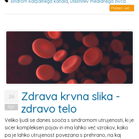
sindrom karpalnega kanala
,
utesnitev medianega živca
Preberi več ...
Zdrava krvna slika -
26
zdravo telo
Apr
Veliko ljudi se danes sooča s sindromom utrujenosti, ki je
sicer kompleksen pojav in ima lahko več vzrokov, kako
pa je lahko utrujenost povezana s prehrano, na kaj