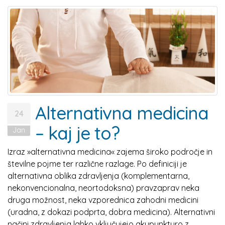
Alternativna medicina
24
– kaj je to?
Jan
Izraz »alternativna medicina« zajema široko področje in
številne pojme ter različne razlage. Po definiciji je
alternativna oblika zdravljenja (komplementarna,
nekonvencionalna, neortodoksna) pravzaprav neka
druga možnost, neka vzporednica zahodni medicini
(uradna, z dokazi podprta, dobra medicina). Alternativni
načini zdravljenja lahko vključujejo akupunkturo z