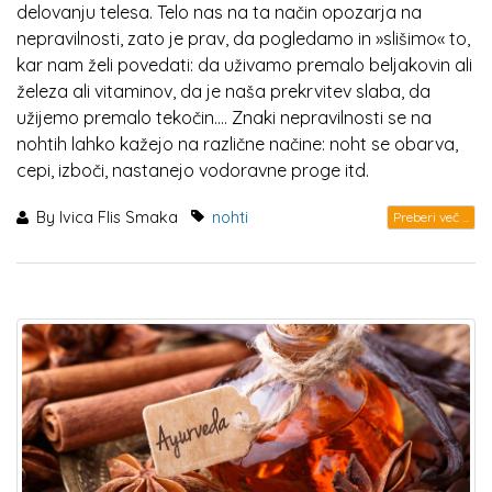
delovanju telesa. Telo nas na ta način opozarja na
nepravilnosti, zato je prav, da pogledamo in »slišimo« to,
kar nam želi povedati: da uživamo premalo beljakovin ali
železa ali vitaminov, da je naša prekrvitev slaba, da
užijemo premalo tekočin…. Znaki nepravilnosti se na
nohtih lahko kažejo na različne načine: noht se obarva,
cepi, izboči, nastanejo vodoravne proge itd.
By
Ivica Flis Smaka
nohti
Preberi več ...