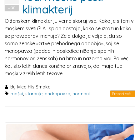
klimakterij
Jan
O ženskem klimakteriju vemo skoraj vse. Kako je s tem v
moškem svetu?! Ali sploh obstaja, kako se izrazi in kako
se pravzaprav imenuje? Zelo dolgo je veljalo, da so
samo ženske »žrtve prehodnega obdobja«, saj se
menopavza (padec in posledice nižanja spolnih
hormonov pri ženskah) na hitro in nazorno vidi. Po več
kot sto letih danes končno priznavajo, da imajo tudi
moški v zrelih letih težave.
By
Ivica Flis Smaka
moški
,
staranje
,
andropavza
,
hormoni
Preberi več ...