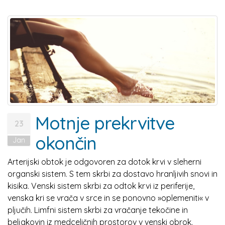
Motnje prekrvitve
23
okončin
Jan
Arterijski obtok je odgovoren za dotok krvi v sleherni
organski sistem. S tem skrbi za dostavo hranljivih snovi in
kisika. Venski sistem skrbi za odtok krvi iz periferije,
venska kri se vrača v srce in se ponovno »oplemeniti« v
pljučih. Limfni sistem skrbi za vračanje tekočine in
beljakovin iz medceličnih prostorov v venski obrok.