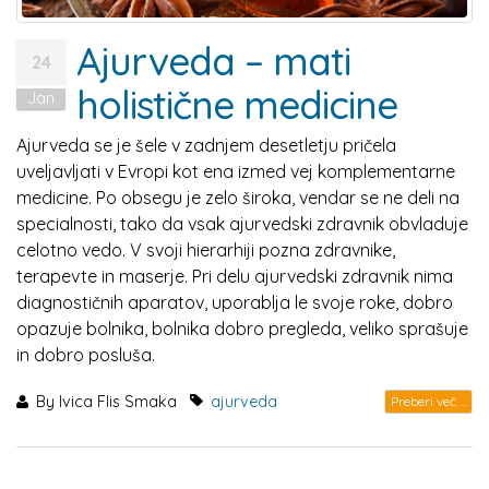
Ajurveda – mati
24
holistične medicine
Jan
Ajurveda se je šele v zadnjem desetletju pričela
uveljavljati v Evropi kot ena izmed vej komplementarne
medicine. Po obsegu je zelo široka, vendar se ne deli na
specialnosti, tako da vsak ajurvedski zdravnik obvladuje
celotno vedo. V svoji hierarhiji pozna zdravnike,
terapevte in maserje. Pri delu ajurvedski zdravnik nima
diagnostičnih aparatov, uporablja le svoje roke, dobro
opazuje bolnika, bolnika dobro pregleda, veliko sprašuje
in dobro posluša.
By
Ivica Flis Smaka
ajurveda
Preberi več ...