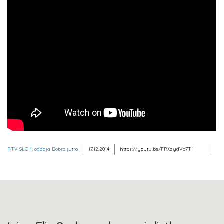
RTV SLO 1, oddaja Dobro jutro
17.12.2014
https://youtu.be/FPXaydVc7TI