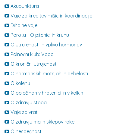
Akupunktura
Vaje za krepitev mišic in koordinacijo
Dihalne vaje
Porota - O pšenici in kruhu
O utrujenosti in vplivu hormonov
Polnočni klub: Voda
O kronični utrujenosti
O hormonskih motnjah in debelosti
O kolenu
O bolečinah v hrbtenici in v kolkih
O zdravju stopal
Vaje za vrat
O zdravju malih sklepov roke
O nespečnosti