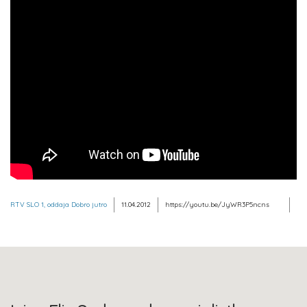
RTV SLO 1, oddaja Dobro jutro
11.04.2012
https://youtu.be/JyWR3P5ncns