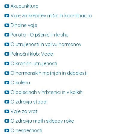
Akupunktura
Vaje za krepitev mišic in koordinacijo
Dihalne vaje
Porota - O pšenici in kruhu
O utrujenosti in vplivu hormonov
Polnočni klub: Voda
O kronični utrujenosti
O hormonskih motnjah in debelosti
O kolenu
O bolečinah v hrbtenici in v kolkih
O zdravju stopal
Vaje za vrat
O zdravju malih sklepov roke
O nespečnosti