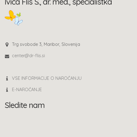
Ivica Flis S., dr. med., specialistka
Trg svobode 3, Maribor, Slovenija
center@dr-flis.si
VSE INFORMACIJE O NAROČANJU
E-NAROČANJE
Sledite nam