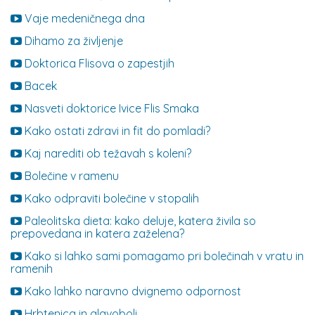
Vaje medeničnega dna
Dihamo za življenje
Doktorica Flisova o zapestjih
Bacek
Nasveti doktorice Ivice Flis Smaka
Kako ostati zdravi in fit do pomladi?
Kaj narediti ob težavah s koleni?
Bolečine v ramenu
Kako odpraviti bolečine v stopalih
Paleolitska dieta: kako deluje, katera živila so
prepovedana in katera zaželena?
Kako si lahko sami pomagamo pri bolečinah v vratu in
ramenih
Kako lahko naravno dvignemo odpornost
Hrbtenica in glavoboli