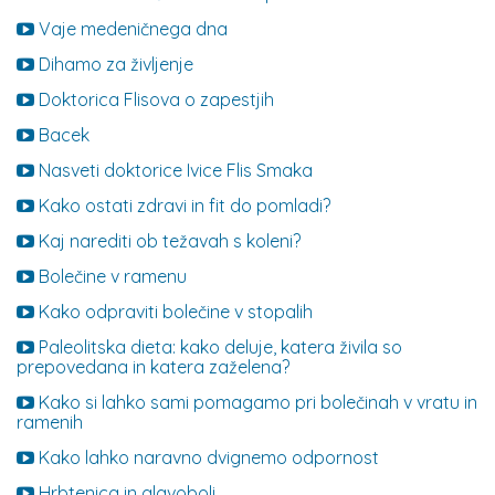
Vaje medeničnega dna
Dihamo za življenje
Doktorica Flisova o zapestjih
Bacek
Nasveti doktorice Ivice Flis Smaka
Kako ostati zdravi in fit do pomladi?
Kaj narediti ob težavah s koleni?
Bolečine v ramenu
Kako odpraviti bolečine v stopalih
Paleolitska dieta: kako deluje, katera živila so
prepovedana in katera zaželena?
Kako si lahko sami pomagamo pri bolečinah v vratu in
ramenih
Kako lahko naravno dvignemo odpornost
Hrbtenica in glavoboli