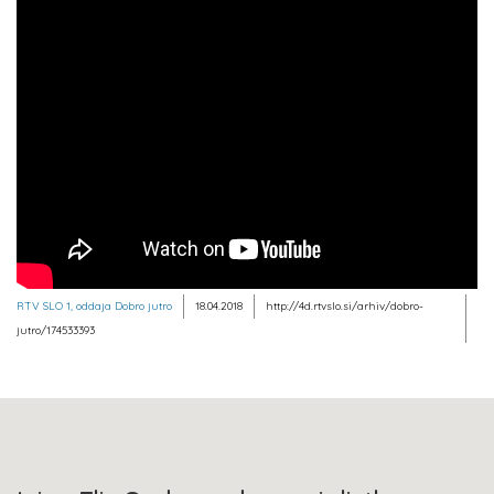
RTV SLO 1, oddaja Dobro jutro
18.04.2018
http://4d.rtvslo.si/arhiv/dobro-
jutro/174533393