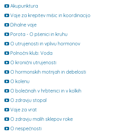
Akupunktura
Vaje za krepitev mišic in koordinacijo
Dihalne vaje
Porota - O pšenici in kruhu
O utrujenosti in vplivu hormonov
Polnočni klub: Voda
O kronični utrujenosti
O hormonskih motnjah in debelosti
O kolenu
O bolečinah v hrbtenici in v kolkih
O zdravju stopal
Vaje za vrat
O zdravju malih sklepov roke
O nespečnosti