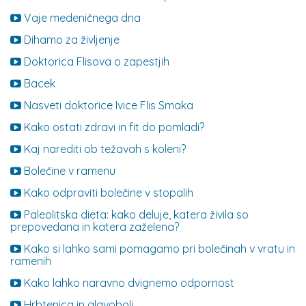
Vaje medeničnega dna
Dihamo za življenje
Doktorica Flisova o zapestjih
Bacek
Nasveti doktorice Ivice Flis Smaka
Kako ostati zdravi in fit do pomladi?
Kaj narediti ob težavah s koleni?
Bolečine v ramenu
Kako odpraviti bolečine v stopalih
Paleolitska dieta: kako deluje, katera živila so
prepovedana in katera zaželena?
Kako si lahko sami pomagamo pri bolečinah v vratu in
ramenih
Kako lahko naravno dvignemo odpornost
Hrbtenica in glavoboli