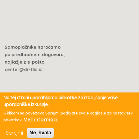
Samoplačnike naročamo
po predhodnem dogovoru,
najlažje z e-pošto
center@dr-flis.si
.
Na tej strani uporabljamo piškotke za izboljšanje vaše
uporabniške izkušnje.
© 2017 Ivica Flis S.
S klikom na povezavo Sprejmi podajate svoje soglasje za nastavitev
Več informacij
piškotkov.
Pogosta vprašanja
Načrt strani
Zasebnost
Piškoti
Sprejmi
Ne, hvala
Kontakt
Prijava