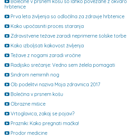
Bolečine v prsnem košu so lahko povezane z okvaro
hrbtenice
Prva leta življenja so odločilna za zdravje hrbtenice
Kako upočasniti proces staranja
Zdravstvene težave zaradi neprimerne šolske torbe
Kako izboljšati kakovost življenja
Težave z nogami zaradi vročine
Radijsko srečanje: Vedno sem želela pomagati
Sindrom nemirnih nog
Ob podelitvi naziva Moja zdravnica 2017
Bolečina v prsnem košu
Obrazne mišice
Vrtoglavica, zakaj se pojavi?
Prazniki: Kako pregnati mačka!
Prodor medicine