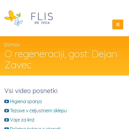
Domov
O regeneraciji, gost: Dejan
Zavec
Vsi video posnetki
Higiena spanja
Težave v čeljustnem sklepu
Vaje za križ