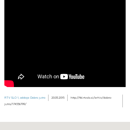
RTV SLO 1, oddaja Dobro jutro
20.05.2015
http://4d.rtvslo.si/arhiv/dobro-
jutro/174336799/