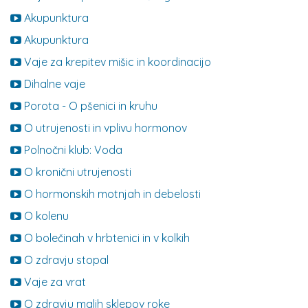
Akupunktura
Akupunktura
Vaje za krepitev mišic in koordinacijo
Dihalne vaje
Porota - O pšenici in kruhu
O utrujenosti in vplivu hormonov
Polnočni klub: Voda
O kronični utrujenosti
O hormonskih motnjah in debelosti
O kolenu
O bolečinah v hrbtenici in v kolkih
O zdravju stopal
Vaje za vrat
O zdravju malih sklepov roke