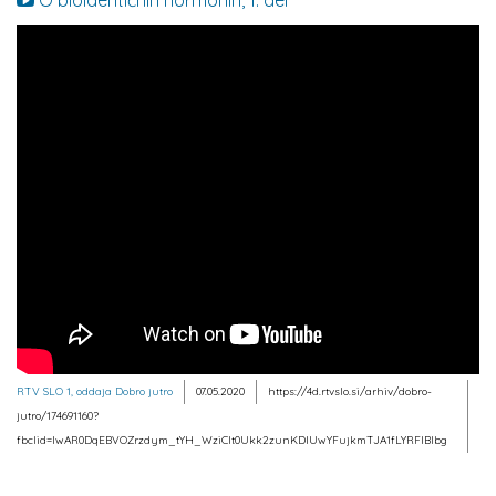
O bioidentičnih hormonih, 1. del
RTV SLO 1, oddaja Dobro jutro
07.05.2020
https://4d.rtvslo.si/arhiv/dobro-
jutro/174691160?
fbclid=IwAR0DqEBVOZrzdym_tYH_WziCIt0Ukk2zunKDIUwYFujkmTJA1fLYRFIBIbg