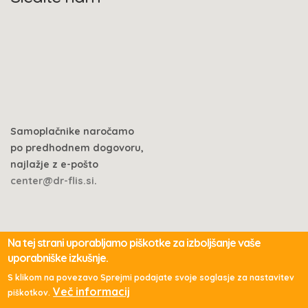
Samoplačnike naročamo
po predhodnem dogovoru,
najlažje z e-pošto
center@dr-flis.si
.
Na tej strani uporabljamo piškotke za izboljšanje vaše
uporabniške izkušnje.
© 2017 Ivica Flis S.
S klikom na povezavo Sprejmi podajate svoje soglasje za nastavitev
Več informacij
piškotkov.