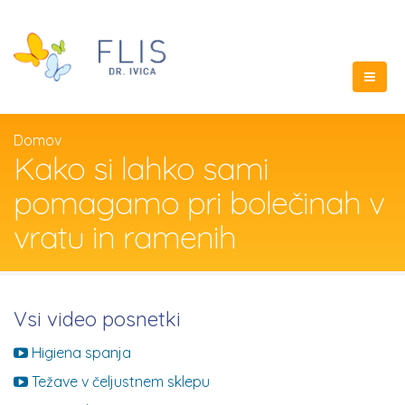
Domov
Kako si lahko sami
pomagamo pri bolečinah v
vratu in ramenih
Vsi video posnetki
Higiena spanja
Težave v čeljustnem sklepu