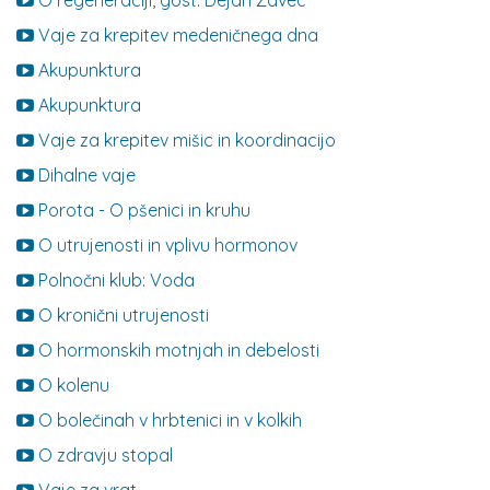
O regeneraciji, gost: Dejan Zavec
Vaje za krepitev medeničnega dna
Akupunktura
Akupunktura
Vaje za krepitev mišic in koordinacijo
Dihalne vaje
Porota - O pšenici in kruhu
O utrujenosti in vplivu hormonov
Polnočni klub: Voda
O kronični utrujenosti
O hormonskih motnjah in debelosti
O kolenu
O bolečinah v hrbtenici in v kolkih
O zdravju stopal