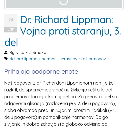
Dr. Richard Lippman:
24
Vojna proti staranju, 3.
Jan
del
By
Ivica Flis Smaka
richard lippman
,
hormoni
,
neravnovesje hormonov
Prihajajo podporne enote
Naš pogovor z dr. Richardom Lippmanom nam je že
razkril, da spremembe v načinu življenja rešijo le del
problemov staranja, komaj petino. Za preostali del so
odgovorni glikacija (razložena je v 2. delu pogovora),
slaba obramba pred uničujočimi prostimi radikali (v 1.
delu pogovora) in pomanjkanje hormonov. Dolgo
življenje in dobro zdravje sta globoko odvisna od