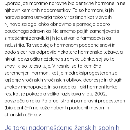
Uporabljati moramo naravne bioidentične hormone in ne
njihovih kemičnih nadomestkov! To so hormoni, ki jih
narava sama ustvarja tako v rastlinah kot v živalih.
Njihovo zalogo lahko obnovimo s pomočjo dobro
poučenega zdravnika. Ne smemo pa jih zamenjevati s
sintetičnimi zdravili, ki jih je ustvarila farmacevtska
industrija. Ta vsebujejo hormonom podobne snovi in
bodo sicer res odpravila nekatere hormonske težave, a
hkrati povzročila neželene stranske učinke, saj so to
snovi, ki so telesu tuje. V resnici so to kemično
spremenjeni hormoni, kot je medroksiprogesteron za
lajšanje vročinskih vročinskih oblivov, depresije in drugih
znakov menopavze, in so napaka. Taki hormoni lahko
res, kot je pokazala velika raziskava v letu 2002,
povzročajo raka. Po drugi strani pa naravni progesteron
(bioidentični) ne kaže nobenih podobnih nevarnih
stranskih učinkov.
Je torej nadomeščanje ženskih spolnih