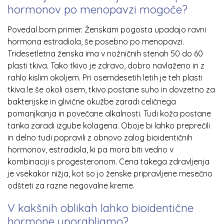
hormonov po menopavzi mogoče?
Povedal bom primer. Ženskam pogosta upadajo ravni
hormona estradiola, še posebno po menopavzi.
Tridesetletna ženska ima v nožničnih stenah 50 do 60
plasti tkiva. Tako tkivo je zdravo, dobro navlaženo in z
rahlo kislim okoljem. Pri osemdesetih letih je teh plasti
tkiva le še okoli osem, tkivo postane suho in dovzetno za
bakterijske in glivične okužbe zaradi celičnega
pomanjkanja in povečane alkalnosti. Tudi koža postane
tanka zaradi izgube kolagena. Oboje bi lahko preprečili
in delno tudi popravili z obnovo zalog bioidentičnih
hormonov, estradiola, ki pa mora biti vedno v
kombinaciji s progesteronom. Cena takega zdravljenja
je vsekakor nižja, kot so jo ženske pripravljene mesečno
odšteti za razne negovalne kreme.
V kakšnih oblikah lahko bioidentične
hormone uporabljamo?