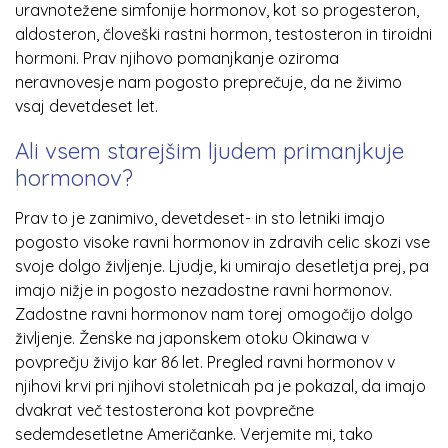
uravnotežene simfonije hormonov, kot so progesteron,
aldosteron, človeški rastni hormon, testosteron in tiroidni
hormoni. Prav njihovo pomanjkanje oziroma
neravnovesje nam pogosto preprečuje, da ne živimo
vsaj devetdeset let.
Ali vsem starejšim ljudem primanjkuje
hormonov?
Prav to je zanimivo, devetdeset- in sto letniki imajo
pogosto visoke ravni hormonov in zdravih celic skozi vse
svoje dolgo življenje. Ljudje, ki umirajo desetletja prej, pa
imajo nižje in pogosto nezadostne ravni hormonov.
Zadostne ravni hormonov nam torej omogočijo dolgo
življenje. Ženske na japonskem otoku Okinawa v
povprečju živijo kar 86 let. Pregled ravni hormonov v
njihovi krvi pri njihovi stoletnicah pa je pokazal, da imajo
dvakrat več testosterona kot povprečne
sedemdesetletne Američanke. Verjemite mi, tako