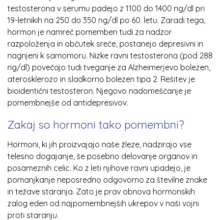
testosterona v serumu padejo z 1100 do 1400 ng/dl pri
19-letnikih na 250 do 350 ng/dl po 60. letu. Zaradi tega,
hormon je namreč pomemben tudi za nadzor
razpoloženja in občutek sreče, postanejo depresivni in
nagnjeni k samomoru. Nizke ravni testosterona (pod 288
ng/dl) povečajo tudi tveganje za Alzheimerjevo bolezen,
aterosklerozo in sladkorno bolezen tipa 2. Rešitev je
bioidentični testosteron. Njegovo nadomeščanje je
pomembnejše od antidepresivov.
Zakaj so hormoni tako pomembni?
Hormoni, ki jih proizvajajo naše žleze, nadzirajo vse
telesno dogajanje, še posebno delovanje organov in
posameznih celic. Ko z leti njihove ravni upadejo, je
pomanjkanje neposredno odgovorno za številne znake
in težave staranja. Zato je prav obnova hormonskih
zalog eden od najpomembnejših ukrepov v naši vojni
proti staranju.