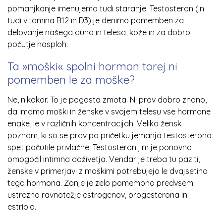
pomanjkanje imenujemo tudi staranje. Testosteron (in
tudi vitamina B12 in D3) je denimo pomemben za
delovanje našega duha in telesa, kože in za dobro
počutje nasploh.
Ta »moški« spolni hormon torej ni
pomemben le za moške?
Ne, nikakor. To je pogosta zmota. Ni prav dobro znano,
da imamo moški in ženske v svojem telesu vse hormone
enake, le v različnih koncentracijah. Veliko žensk
poznam, ki so se prav po pričetku jemanja testosterona
spet počutile privlačne. Testosteron jim je ponovno
omogočil intimna doživetja. Vendar je treba tu paziti,
ženske v primerjavi z moškimi potrebujejo le dvajsetino
tega hormona. Zanje je zelo pomembno predvsem
ustrezno ravnotežje estrogenov, progesterona in
estriola.