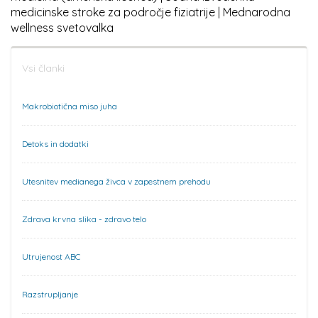
medicinske stroke za področje fiziatrije | Mednarodna
wellness svetovalka
Vsi članki
Makrobiotična miso juha
Detoks in dodatki
Utesnitev medianega živca v zapestnem prehodu
Zdrava krvna slika - zdravo telo
Utrujenost ABC
Razstrupljanje