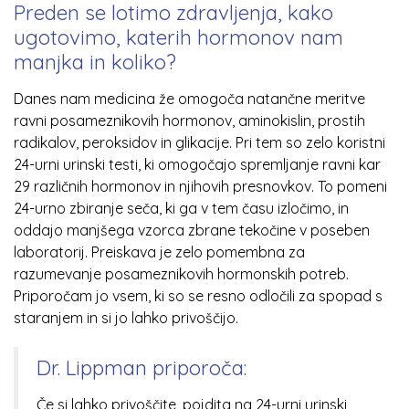
Preden se lotimo zdravljenja, kako
ugotovimo, katerih hormonov nam
manjka in koliko?
Danes nam medicina že omogoča natančne meritve
ravni posameznikovih hormonov, aminokislin, prostih
radikalov, peroksidov in glikacije. Pri tem so zelo koristni
24-urni urinski testi, ki omogočajo spremljanje ravni kar
29 različnih hormonov in njihovih presnovkov. To pomeni
24-urno zbiranje seča, ki ga v tem času izločimo, in
oddajo manjšega vzorca zbrane tekočine v poseben
laboratorij. Preiskava je zelo pomembna za
razumevanje posameznikovih hormonskih potreb.
Priporočam jo vsem, ki so se resno odločili za spopad s
staranjem in si jo lahko privoščijo.
Dr. Lippman priporoča:​
Če si lahko privoščite, pojdita na 24-urni urinski