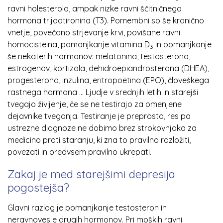
ravni holesterola, ampak nizke ravni ščitničnega
hormona trijodtironina (T3). Pomembni so še kronično
vnetje, povečano strjevanje krvi, povišane ravni
homocisteina, pomanjkanje vitamina D
in pomanjkanje
3
še nekaterih hormonov: melatonina, testosterona,
estrogenov, kortizola, dehidroepiandrosterona (DHEA),
progesterona, inzulina, eritropoetina (EPO), človeškega
rastnega hormona ... Ljudje v srednjih letih in starejši
tvegajo življenje, če se ne testirajo za omenjene
dejavnike tveganja. Testiranje je preprosto, res pa
ustrezne diagnoze ne dobimo brez strokovnjaka za
medicino proti staranju, ki zna to pravilno razložiti,
povezati in predvsem pravilno ukrepati.
Zakaj je med starejšimi depresija
pogostejša?
Glavni razlog je pomanjkanje testosteron in
neravnovesje drugih hormonov. Pri moških ravni