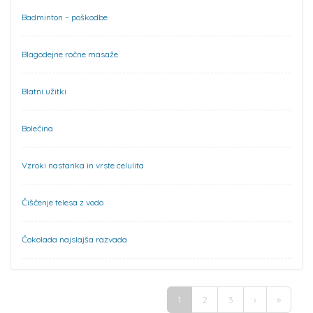
Badminton – poškodbe
Blagodejne ročne masaže
Blatni užitki
Bolečina
Vzroki nastanka in vrste celulita
Čiščenje telesa z vodo
Čokolada najslajša razvada
Pages
1
2
3
›
»