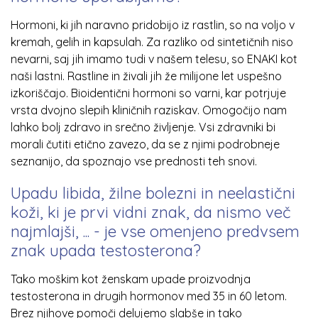
Hormoni, ki jih naravno pridobijo iz rastlin, so na voljo v
kremah, gelih in kapsulah. Za razliko od sintetičnih niso
nevarni, saj jih imamo tudi v našem telesu, so ENAKI kot
naši lastni. Rastline in živali jih že milijone let uspešno
izkoriščajo. Bioidentični hormoni so varni, kar potrjuje
vrsta dvojno slepih kliničnih raziskav. Omogočijo nam
lahko bolj zdravo in srečno življenje. Vsi zdravniki bi
morali čutiti etično zavezo, da se z njimi podrobneje
seznanijo, da spoznajo vse prednosti teh snovi.
Upadu libida, žilne bolezni in neelastični
koži, ki je prvi vidni znak, da nismo več
najmlajši, ... - je vse omenjeno predvsem
znak upada testosterona?
Tako moškim kot ženskam upade proizvodnja
testosterona in drugih hormonov med 35 in 60 letom.
Brez njihove pomoči delujemo slabše in tako